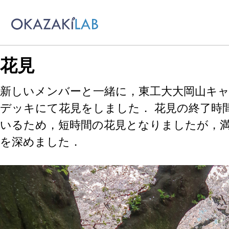
Skip to primary navigation
Skip to content
Skip to footer
花見
新しいメンバーと一緒に，東工大大岡山キ
デッキにて花見をしました．
花見の終了時
いるため，短時間の花見となりましたが，
を深めました．