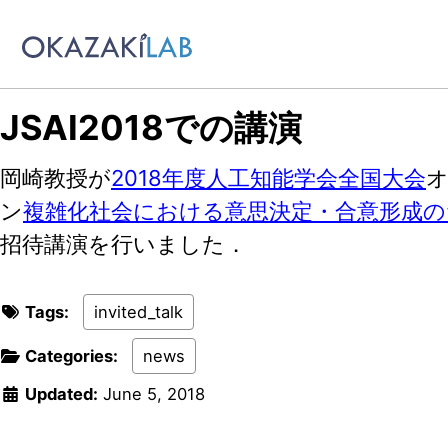
Skip to primary navigation
Skip to content
Skip to footer
JSAI2018での講演
岡崎教授が
2018年度人工知能学会全国大会
ン
複雑化社会における意思決定・合意形成の
招待講演を行いました．
Tags:
invited_talk
Categories:
news
Updated:
June 5, 2018