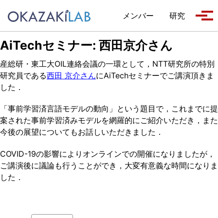
Skip to primary navigation
Skip to content
Skip to footer
メンバー
研究
Tog
AiTechセミナー: 西田京介さん
産総研・東工大OIL連絡会議の一環として，NTT研究所の特別
研究員である
西田 京介さん
にAiTechセミナーでご講演頂きま
した．
「事前学習済言語モデルの動向」という題目で，これまでに提
案された事前学習済みモデルを網羅的にご紹介いただき，また
今後の展望についてもお話しいただきました．
COVID-19の影響によりオンラインでの開催になりましたが，
ご講演後に議論も行うことができ，大変有意義な時間になりま
した．