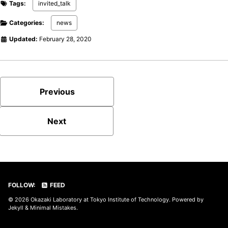
Tags:
invited_talk
Categories:
news
Updated:
February 28, 2020
Previous
Next
FOLLOW:
FEED
© 2026
Okazaki Laboratory at Tokyo Institute of Technology
. Powered by
Jekyll
&
Minimal Mistakes
.