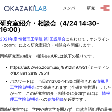
Skip to primary navigation
Skip to content
Skip to footer
メンバー
研究
Tog
研究室紹介・相談会（4/24 14:30-
16:00）
2021年度 情報理工学院 第1回説明会
にあわせて，オンライン
（zoom）による研究室紹介・相談会を開催します．
岡崎研究室の紹介・相談会のURLは以下の通りです．
https://us02web.zoom.us/j/89128197951 (ミーティン
グID: 891 2819 7951)
パスワードは，当日の13:00-14:30に開催される
情報理
工学院 説明会
にて発表されます（全研究室共通）．した
がって，この研究室紹介・相談会に参加するには，
情報
理工学院 説明会
への
参加登録
が必要です．
岡崎研究室では，学内や他大学を問わず，自然言語処理の最先