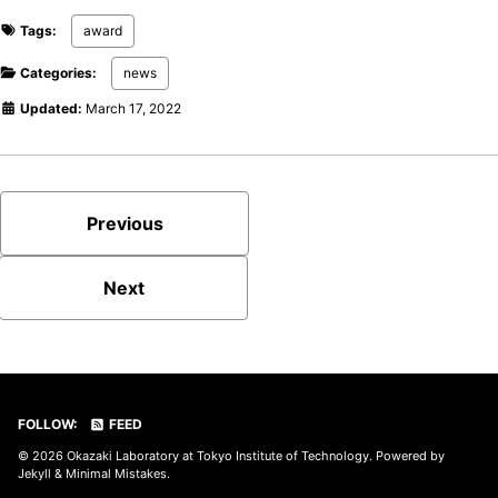
Tags:
award
Categories:
news
Updated:
March 17, 2022
Previous
Next
FOLLOW:
FEED
© 2026
Okazaki Laboratory at Tokyo Institute of Technology
. Powered by
Jekyll
&
Minimal Mistakes
.