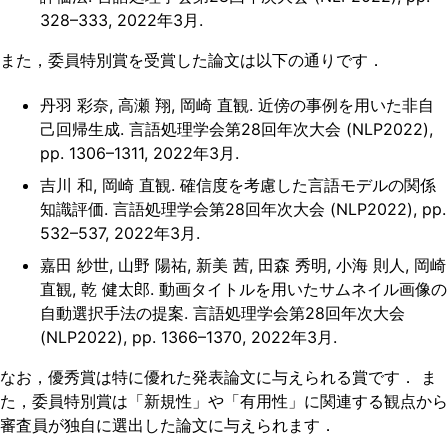
328–333, 2022年3月.
また，委員特別賞を受賞した論文は以下の通りです．
丹羽 彩奈, 高瀬 翔, 岡崎 直観. 近傍の事例を用いた非自
己回帰生成. 言語処理学会第28回年次大会 (NLP2022),
pp. 1306–1311, 2022年3月.
吉川 和, 岡崎 直観. 確信度を考慮した言語モデルの関係
知識評価. 言語処理学会第28回年次大会 (NLP2022), pp.
532–537, 2022年3月.
嘉田 紗世, 山野 陽祐, 新美 茜, 田森 秀明, 小海 則人, 岡崎
直観, 乾 健太郎. 動画タイトルを用いたサムネイル画像の
自動選択手法の提案. 言語処理学会第28回年次大会
(NLP2022), pp. 1366–1370, 2022年3月.
なお，優秀賞は特に優れた発表論文に与えられる賞です． ま
た，委員特別賞は「新規性」や「有用性」に関連する観点から
審査員が独自に選出した論文に与えられます．