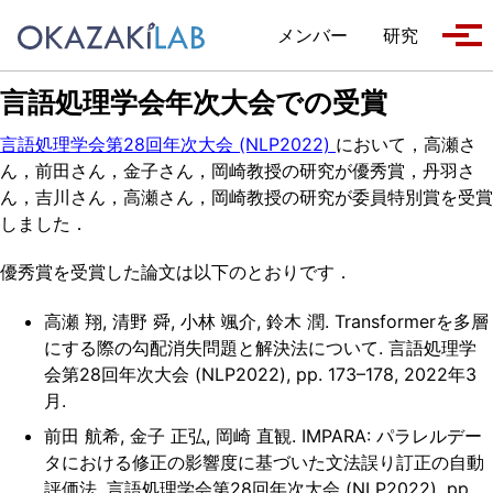
Skip to primary navigation
Skip to content
Skip to footer
メンバー
研究
Tog
言語処理学会年次大会での受賞
言語処理学会第28回年次大会 (NLP2022)
において，高瀬さ
ん，前田さん，金子さん，岡崎教授の研究が優秀賞，丹羽さ
ん，吉川さん，高瀬さん，岡崎教授の研究が委員特別賞を受賞
しました．
優秀賞を受賞した論文は以下のとおりです．
高瀬 翔, 清野 舜, 小林 颯介, 鈴木 潤. Transformerを多層
にする際の勾配消失問題と解決法について. 言語処理学
会第28回年次大会 (NLP2022), pp. 173–178, 2022年3
月.
前田 航希, 金子 正弘, 岡崎 直観. IMPARA: パラレルデー
タにおける修正の影響度に基づいた文法誤り訂正の自動
評価法. 言語処理学会第28回年次大会 (NLP2022), pp.