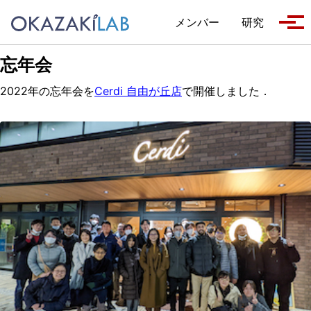
Skip to primary navigation
Skip to content
Skip to footer
メンバー
研究
Tog
忘年会
2022年の忘年会を
Cerdi 自由が丘店
で開催しました．