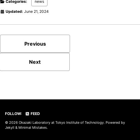
Categories:
news
Updated:
June 21, 2024
Previous
Next
FOLLOW:
FEED
© 2026
Okazaki Laboratory at Tokyo Institute of Technology
. Powered by
Jekyll
&
Minimal Mistakes
.