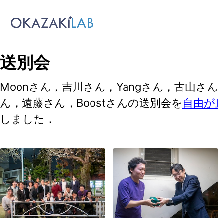
Skip to primary navigation
Skip to content
Skip to footer
送別会
Moonさん，吉川さん，Yangさん，古山さ
ん，遠藤さん，Boostさんの送別会を
自由が
しました．