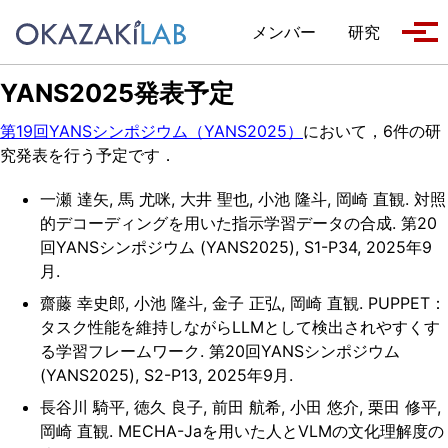
Skip to primary navigation
Skip to content
Skip to footer
メンバー
研究
Tog
YANS2025発表予定
第19回YANSシンポジウム（YANS2025）
において，6件の研
究発表を行う予定です．
一瀬 達矢, 馬 尤咪, 大井 聖也, 小池 隆斗, 岡崎 直観. 対照
的デコーディングを用いた指示学習データの合成. 第20
回YANSシンポジウム (YANS2025), S1-P34, 2025年9
月.
齋藤 幸史郎, 小池 隆斗, 金子 正弘, 岡崎 直観. PUPPET：
タスク性能を維持しながらLLMとして検出されやすくす
る学習フレームワーク. 第20回YANSシンポジウム
(YANS2025), S2-P13, 2025年9月.
長谷川 騎平, 徳久 良子, 前田 航希, 小田 悠介, 栗田 修平,
岡崎 直観. MECHA-Jaを用いた人とVLMの文化理解度の