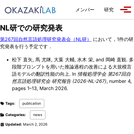
Skip to primary navigation
Skip to content
Skip to footer
メンバー
研究
Tog
NL研での研究発表
第267回自然言語処理研究発表会（NL研）
において，1件の研
究発表を行う予定です．
松下 直矢, 馬 尤咪, 大葉 大輔, 水木 栄, and 岡崎 直観. 多
段階プロンプトを用いた推論過程の改善による大規模言
語モデルの翻訳性能の向上. In
情報処理学会 第267回自
然言語処理研究会 研究報告 (2026-NL-267)
, number 4,
pages 1–13, March 2026.
Tags:
publication
Categories:
news
Updated:
March 2, 2026