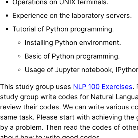
Operations on UNIX terminals.
Experience on the laboratory servers.
Tutorial of Python programming.
Installing Python environment.
Basic of Python programming.
Usage of Jupyter notebook, IPython,
This study group uses
NLP 100 Exercises
.
study group write codes for Natural Langu
review their codes. We can write various co
same task. Please start with achieving the
by a problem. Then read the codes of othe
about how to write good codes.