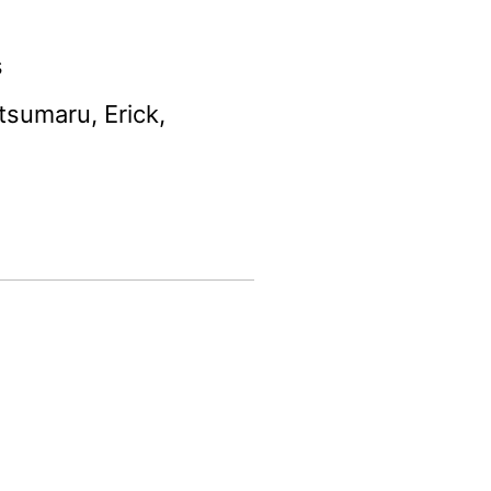
s
sumaru, Erick,
)