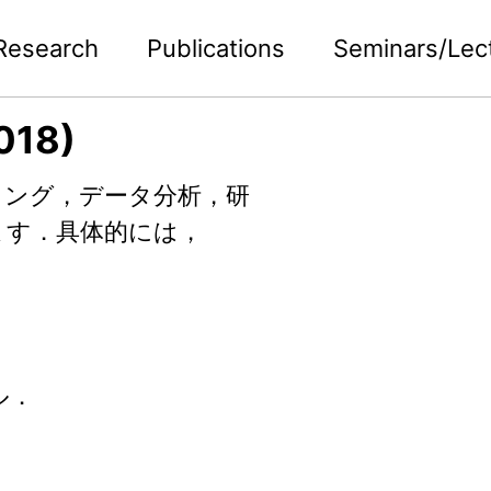
Research
Publications
Seminars/Lec
018)
ミング，データ分析，研
ます．具体的には，
ル．