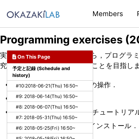
Skip to primary navigation
Skip to content
Skip to footer
Members
Programming exercises (2
実践的な課題に取り組みながら，プログラ
On This Page
究のスキルを楽しく習得することを目指し
予定と記録 (Schedule and
history)
Unix環境でのターミナルの操作．
#10:2018-06-21(Thu) 16:50~
#9: 2018-06-14(Thu) 16:50~
研究室の実験環境の体験．
#8: 2018-06-07(Thu) 16:50~
Pythonプログラミングのチュートリア
#7: 2018-05-31(Thu) 16:50~
Pythonの実行環境のインストール．
#6: 2018-05-25(Fri) 16:50~
#5: 2018-05-18(Fri) 16:50~