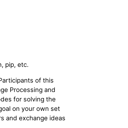
 pip, etc.
 Participants of this
age Processing and
des for solving the
 goal on your own set
rs and exchange ideas