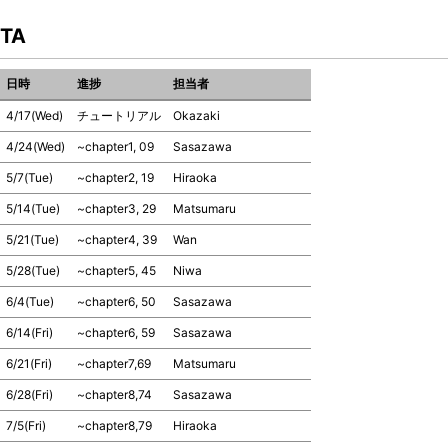
TA
日時
進捗
担当者
4/17(Wed)
チュートリアル
Okazaki
4/24(Wed)
~chapter1, 09
Sasazawa
5/7(Tue)
~chapter2, 19
Hiraoka
5/14(Tue)
~chapter3, 29
Matsumaru
5/21(Tue)
~chapter4, 39
Wan
5/28(Tue)
~chapter5, 45
Niwa
6/4(Tue)
~chapter6, 50
Sasazawa
6/14(Fri)
~chapter6, 59
Sasazawa
6/21(Fri)
~chapter7,69
Matsumaru
6/28(Fri)
~chapter8,74
Sasazawa
7/5(Fri)
~chapter8,79
Hiraoka