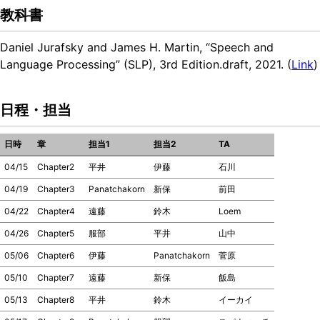
教科書
Daniel Jurafsky and James H. Martin, “Speech and
Language Processing” (SLP), 3rd Edition.draft, 2021. (
Link
)
日程・担当
日時
章
担当1
担当2
TA
04/15
Chapter2
平井
伊藤
石川
04/19
Chapter3
Panatchakorn
新保
前田
04/22
Chapter4
遠藤
鈴木
Loem
04/26
Chapter5
服部
平井
山中
05/06
Chapter6
伊藤
Panatchakorn
菅原
05/10
Chapter7
遠藤
新保
飯島
05/13
Chapter8
平井
鈴木
イーカイ