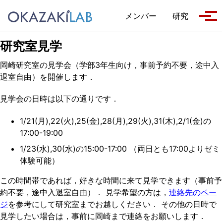
Skip to primary navigation
Skip to content
Skip to footer
メンバー
研究
Tog
研究室見学
岡崎研究室の見学会（学部3年生向け，事前予約不要，途中入
退室自由）を開催します．
見学会の日時は以下の通りです．
1/21(月),22(火),25(金),28(月),29(火),31(木),2/1(金)の
17:00-19:00
1/23(水),30(水)の15:00-17:00 （両日とも17:00よりゼミ
体験可能）
この時間帯であれば，好きな時間に来て見学できます（事前予
約不要，途中入退室自由）． 見学希望の方は，
連絡先のペー
ジ
を参考にして研究室までお越しください． その他の日時で
見学したい場合は，事前に岡崎まで連絡をお願いします．