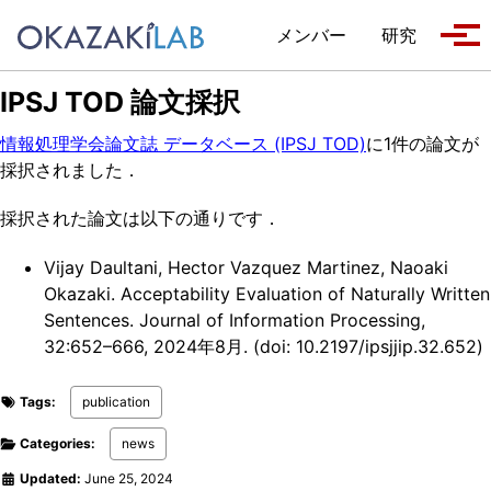
Skip to primary navigation
Skip to content
Skip to footer
メンバー
研究
Tog
IPSJ TOD 論文採択
情報処理学会論文誌 データベース (IPSJ TOD)
に1件の論文が
採択されました．
採択された論文は以下の通りです．
Vijay Daultani, Hector Vazquez Martinez, Naoaki
Okazaki. Acceptability Evaluation of Naturally Written
Sentences. Journal of Information Processing,
32:652–666, 2024年8月. (doi: 10.2197/ipsjjip.32.652)
Tags:
publication
Categories:
news
Updated:
June 25, 2024