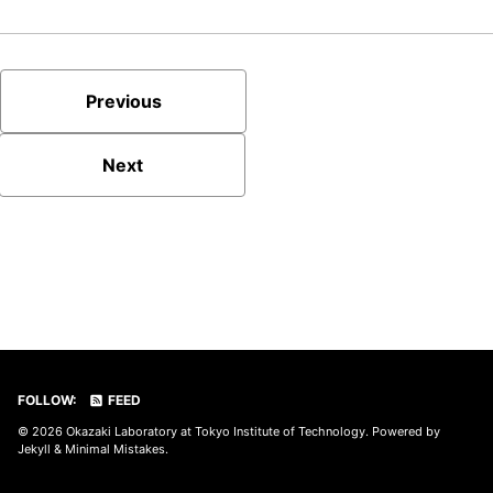
Previous
Next
FOLLOW:
FEED
© 2026
Okazaki Laboratory at Tokyo Institute of Technology
. Powered by
Jekyll
&
Minimal Mistakes
.